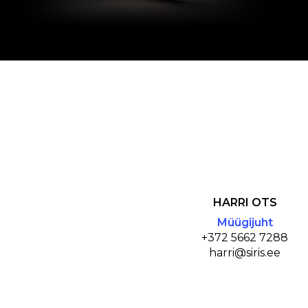
HARRI OTS
Müügijuht
+372 5662 7288
harri@siris.ee