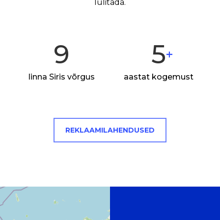
lülitada.
9
5
+
linna Siris võrgus
aastat kogemust
REKLAAMILAHENDUSED