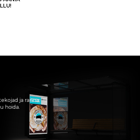
LLU!
tekojad ja ranna
u hoida.