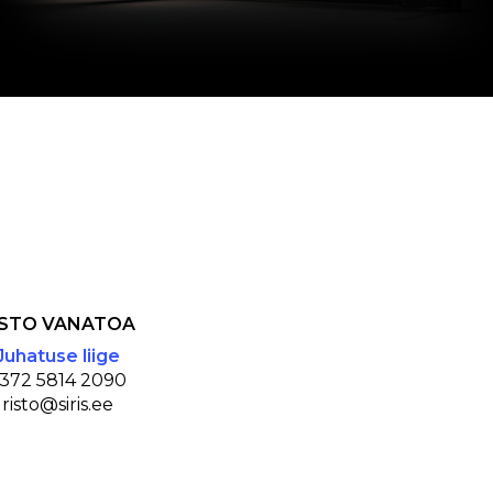
ISTO VANATOA
Juhatuse liige
372 5814 2090
risto@siris.ee