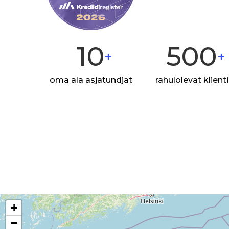
10
500
+
+
oma ala asjatundjat
rahulolevat klienti
+
−