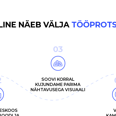
LINE NÄEB VÄLJA
TÖÖPROTS
03
2
SOOVI KORRAL
KUJUNDAME PARIMA
NÄHTAVUSEGA VISUAALI
HESKOOS
V
IOODI JA
KAM