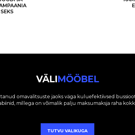
AMPAANIA
E
ISEKS
VÄLI
MÖÖBEL
tanud omavalitsuste jaoks väga kuluefektiivsed bussioo
kabiinid, millega on võimalik palju maksumaksja raha kokk
TUTVU VALIKUGA