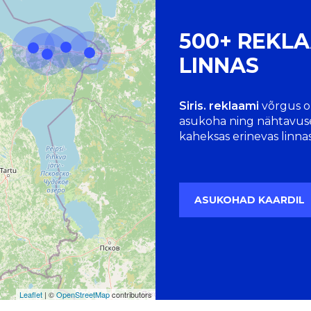
500+ REKL
LINNAS
Siris. reklaami
võrgus o
asukoha ning nähtavus
kaheksas erinevas linnas
ASUKOHAD KAARDIL
Leaflet
| ©
OpenStreetMap
contributors