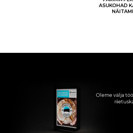
ASUKOHAD K
NÄITAM
Oleme välja töö
riietus