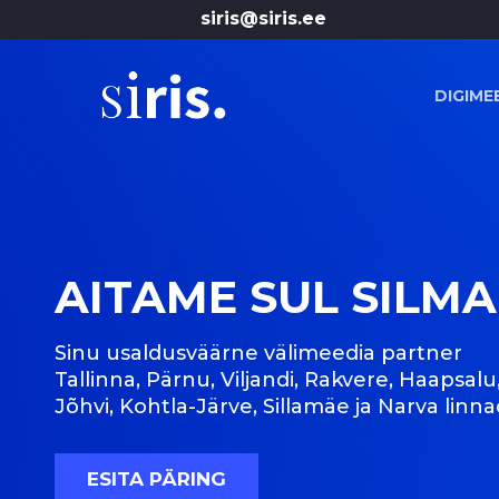
Skip
siris@siris.ee
to
main
content
DIGIME
AITAME SUL SILMA
Sinu usaldusväärne välimeedia partner
Tallinna, Pärnu, Viljandi, Rakvere, Haapsalu
Jõhvi, Kohtla-Järve, Sillamäe ja Narva linna
ESITA PÄRING