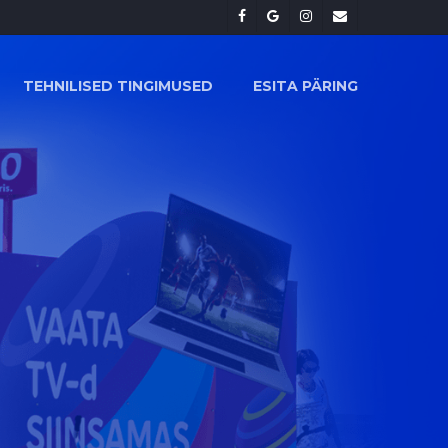
facebook
google-
instagram
email
plus
TEHNILISED TINGIMUSED
ESITA PÄRING