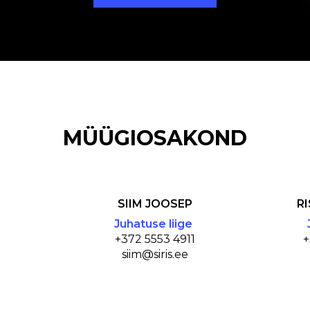
MÜÜGIOSAKOND
SIIM JOOSEP
R
Juhatuse liige
+372 5553 4911
+
siim@siris.ee