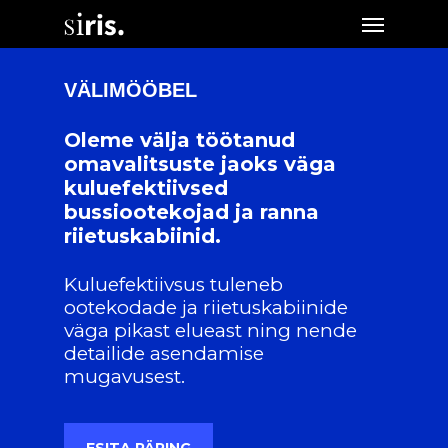
Skip
Menu
to
main
content
VÄLIMÖÖBEL
Oleme välja töötanud
omavalitsuste jaoks väga
kuluefektiivsed
bussiootekojad ja ranna
riietuskabiinid.
Kuluefektiivsus tuleneb
ootekodade ja riietuskabiinide
väga pikast elueast ning nende
detailide asendamise
mugavusest.