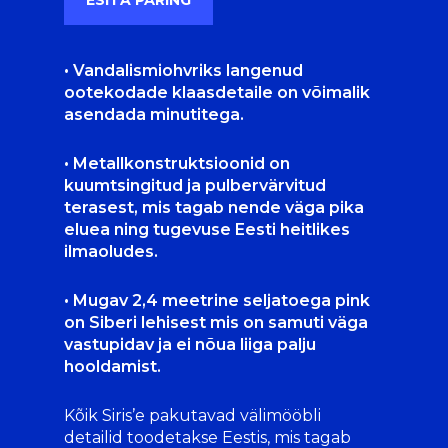
ESITA PÄRING
• Vandalismiohvriks langenud
ootekodade klaasdetaile on võimalik
asendada minutitega.
• Metallkonstruktsioonid on
kuumtsingitud ja pulbervärvitud
terasest, mis tagab nende väga pika
eluea ning tugevuse Eesti heitlikes
ilmaoludes.
• Mugav 2,4 meetrine seljatoega pink
on Siberi lehisest mis on samuti väga
vastupidav ja ei nõua liiga palju
hooldamist.
Kõik Siris’e pakutavad välimööbli
detailid toodetakse Eestis, mis tagab