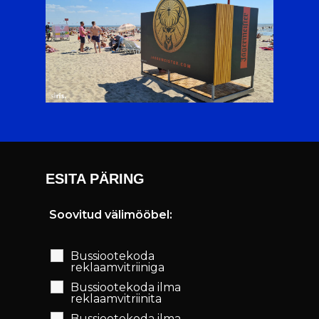
ESITA PÄRING
Soovitud välimööbel:
Bussiootekoda
reklaamvitriiniga
Bussiootekoda ilma
reklaamvitriinita
Bussiootekoda ilma